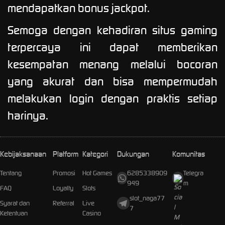
mendapatkan bonus jackpot.
Semoga dengan kehadiran situs gaming
terpercaya ini dapat memberikan
kesempatan menang melalui bocoran
yang akurat dan bisa mempermudah
melakukan login dengan praktis setiap
harinya.
Kebijaksanaan
Platform
Kategori
Dukungan
Komunitas
Tentang
Promosi
Hot Games
6285338909
Telegra
949
m
FAQ
Loyalty
Slots
slot_naga77
Syarat dan
Referral
Live
7
Ketentuan
Casino