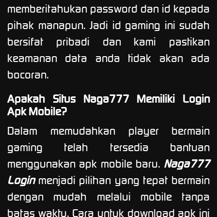
memberitahukan password dan id kepada
pihak manapun. Jadi id gaming ini sudah
bersifat pribadi dan kami pastikan
keamanan data anda tidak akan ada
bocoran.
Apakah Situs Naga777 Memiliki Login
Apk Mobile?
Dalam memudahkan player bermain
gaming telah tersedia bantuan
menggunakan apk mobile baru.
Naga777
Login
menjadi pilihan yang tepat bermain
dengan mudah melalui mobile tanpa
batas waktu. Cara untuk download apk ini