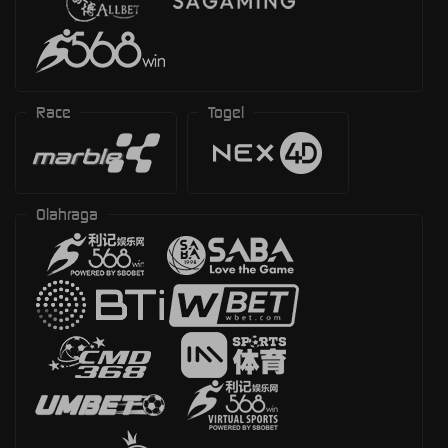
Race
Togel
Olahraga