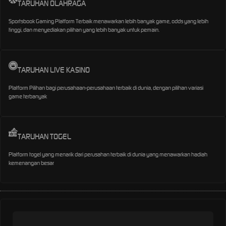
TARUHAN OLAHRAGA
Sportsbook Gaming Platform Terbaik menawarkan lebih banyak game, odds yang lebih
tinggi, dan menyediakan pilihan yang lebih banyak untuk pemain.
TARUHAN LIVE KASINO
Platform Pilihan bagi perusahaan-perusahaan terbaik di dunia, dengan pilihan variasi
game terbanyak
TARUHAN TOGEL
Platform togel yang menarik dari perusahan terbaik di dunia yang menawarkan hadiah
kemenangan besar