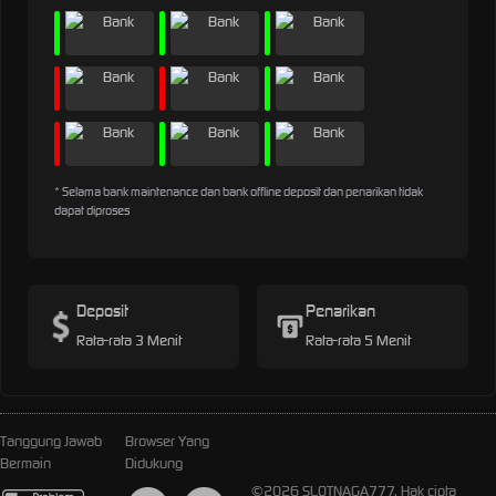
* Selama bank maintenance dan bank offline deposit dan penarikan tidak
dapat diproses
Deposit
Penarikan
Rata-rata 3 Menit
Rata-rata 5 Menit
Tanggung Jawab
Browser Yang
Bermain
Didukung
©2026 SLOTNAGA777. Hak cipta