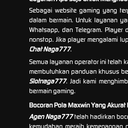
Sebagai website gaming yang te
dalam bermain. Untuk layanan ya
Whatsapp, dan Telegram. Player 
nonstop. Jika player mengalami lu
Chat Naga777
.
Semua layanan operator ini telah 
membutuhkan panduan khusus ber
Slotnaga777
. Jadi kami menghimb
bermain gaming.
Bocoran Pola Maxwin Yang Akurat
Agen Naga777
telah hadirkan boc
kemudahan meraih kemenangan pl