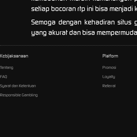
setiap bocoran rtp ini bisa menjad
Semoga dengan kehadiran situs 
yang akurat dan bisa mempermudah 
Kebijaksanaan
Platform
Tentang
Promosi
FAQ
Loyalty
Syarat dan Ketentuan
Referral
Responsible Gambling