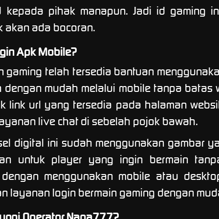
kepada pihak manapun. Jadi id gaming ini
k akan ada bocoran.
gin Apk Mobile?
 gaming telah tersedia bantuan menggunaka
n dengan mudah melalui mobile tanpa batas 
 link url yang tersedia pada halaman website
ayanan live chat di sebelah pojok bawah.
el digital ini sudah menggunakan gambar y
n untuk player yang ingin bermain tan
ru dengan menggunakan mobile atau deskt
n layanan login bermain gaming dengan mu
ungi Operator Naga777?