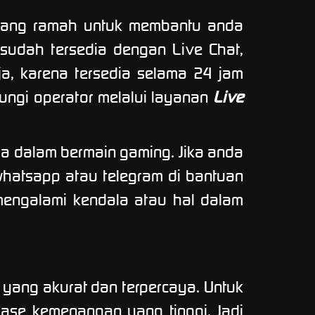
 yang ramah untuk membantu anda
sudah tersedia dengan Live Chat,
a, karena tersedia selama 24 jam
bungi operator melalui layanan
Live
ja dalam bermain gaming. Jika anda
atsapp atau telegram di bantuan
 mengalami kendala atau hal dalam
 yang akurat dan terpercaya. Untuk
se kemenangan yang tinggi. Jadi