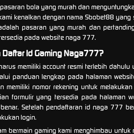
 pasaran bola yang murah dan menguntungk
i kami kenalkan dengan nama Sbobet88 yang 
 adalah pasaran yang murah dan pertandin
tersedia pada website naga 777.
Daftar Id Gaming Naga777?
arus memiliki account resmi terlebih dahulu
lalui panduan lengkap pada halaman websit
n memiliki nomor rekening untuk melakukan 
isian formulir yang tersedia pada halaman 
benar. Setelah pendaftaran id naga 777 be
kukan login.
am bermain gaming kami menghimbau untuk m