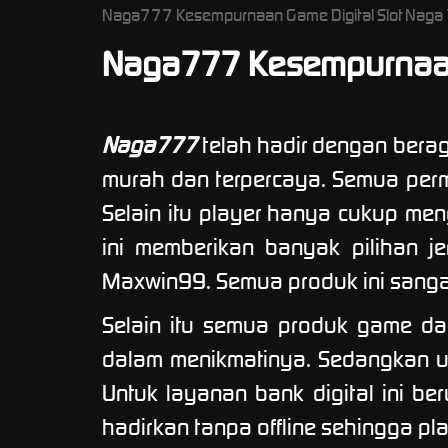
Naga777 Kesempurnaan Game Digital Slot Naga
Naga777 Kesempurnaan 
Naga777
telah hadir dengan bera
murah dan terpercaya. Semua perm
Selain itu player hanya cukup me
ini memberikan banyak pilihan j
Maxwin99. Semua produk ini sanga
Selain itu semua produk game da
dalam menikmatinya. Sedangkan un
Untuk layanan bank digital ini be
hadirkan tanpa offline sehingga p