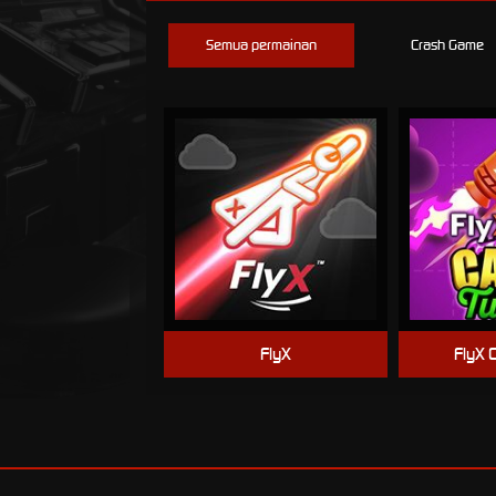
Semua permainan
Crash Game
FlyX
FlyX 