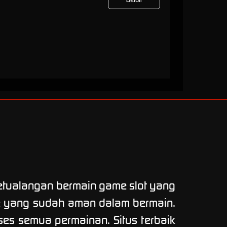
etualangan bermain game slot yang
te yang sudah aman dalam bermain.
es semua permainan. Situs terbaik