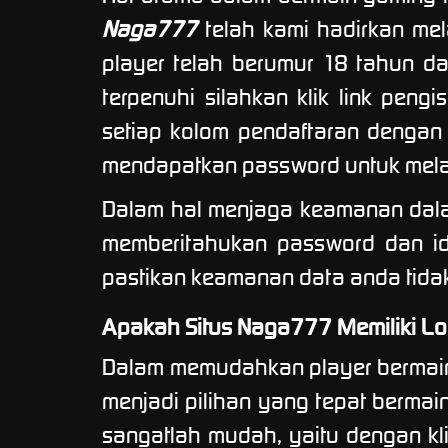
Naga777
telah kami hadirkan me
player telah berumur 18 tahun da
terpenuhi silahkan klik link peng
setiap kolom pendaftaran dengan 
mendapatkan password untuk mela
Dalam hal menjaga keamanan dal
memberitahukan password dan id 
pastikan keamanan data anda tida
Apakah Situs Naga777 Memiliki Lo
Dalam memudahkan player bermain
menjadi pilihan yang tepat bermai
sangatlah mudah, yaitu dengan klik