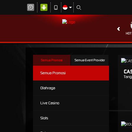
HOT
Semua Promosi
Semua Event Provider
CA
Semua Promosi
Tang
Olahraga
Live Casino
Slots