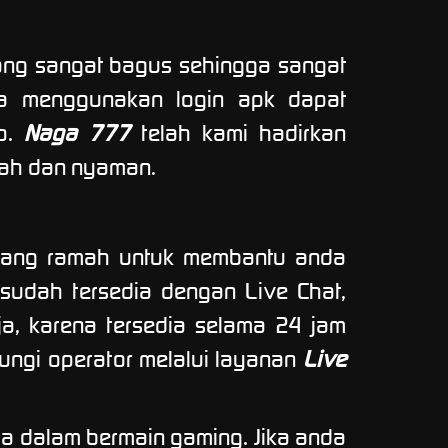
ang sangat bagus sehingga sangat
pa menggunakan login apk dapat
op.
Naga 777
telah kami hadirkan
dah dan nyaman.
 yang ramah untuk membantu anda
sudah tersedia dengan Live Chat,
a, karena tersedia selama 24 jam
bungi operator melalui layanan
Live
ja dalam bermain gaming. Jika anda