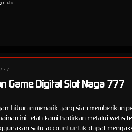
gal akhir:
-
 777
Game Digital Slot Naga 777
gam hiburan menarik yang siap memberikan p
ainan ini telah kami hadirkan melalui websi
nggunakan satu account untuk dapat mengaks