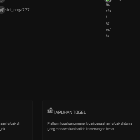
slot_naga777
TARUHAN TOGEL
aan terbaik di
Platform togel yang menarik dari perusahan terbaik di dunia
nyak
yang menawarkan hadiah kemenangan besar