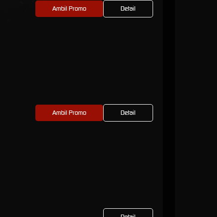
Ambil Promo
Detail
Ambil Promo
Detail
Detail