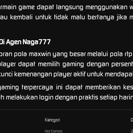
main game dapat langsung menggunakan wh
au kembali untuk tidak malu bertanya jika
 Di Agen Naga777
oran pola maxwin yang besar melalui pola rtp
ayer dapat memilih gaming dengan persenta
i kunci kemenangan player aktif untuk mendapa
gaming terpercaya ini dapat memberikan ke
melakukan login dengan praktis setiap hari
Kategori
D
Hot Games